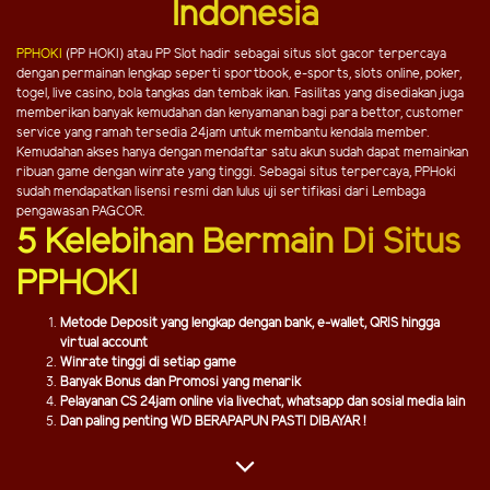
Indonesia
PPHOKI
(PP HOKI) atau PP Slot hadir sebagai situs slot gacor terpercaya
dengan permainan lengkap seperti sportbook, e-sports, slots online, poker,
togel, live casino, bola tangkas dan tembak ikan. Fasilitas yang disediakan juga
memberikan banyak kemudahan dan kenyamanan bagi para bettor, customer
service yang ramah tersedia 24jam untuk membantu kendala member.
Kemudahan akses hanya dengan mendaftar satu akun sudah dapat memainkan
ribuan game dengan winrate yang tinggi. Sebagai situs terpercaya, PPHoki
sudah mendapatkan lisensi resmi dan lulus uji sertifikasi dari Lembaga
pengawasan PAGCOR.
5 Kelebihan Bermain Di Situs
PPHOKI
Metode Deposit yang lengkap dengan bank, e-wallet, QRIS hingga
virtual account
Winrate tinggi di setiap game
Banyak Bonus dan Promosi yang menarik
Pelayanan CS 24jam online via livechat, whatsapp dan sosial media lain
Dan paling penting WD BERAPAPUN PASTI DIBAYAR !