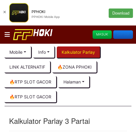
×
PPHOKI
Download
PPHOKI Mobile App
MASUK
DAFTAR
Mobile
Info
Kalkulator Parlay
LINK ALTERNATIF
🔥ZONA PPHOKI
🔥RTP SLOT GACOR
Halaman
🔥RTP SLOT GACOR